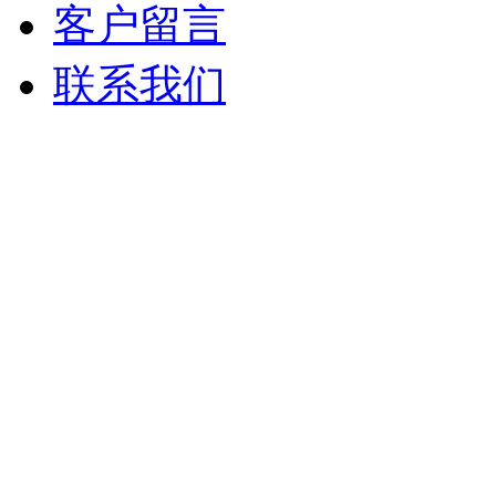
客户留言
联系我们