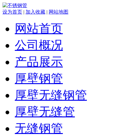
设为首页
|
加入收藏
|
网站地图
网站首页
公司概况
产品展示
厚壁钢管
厚壁无缝钢管
厚壁无缝管
无缝钢管