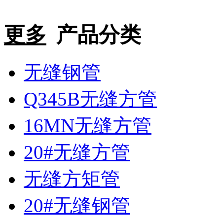
更多
产品分类
无缝钢管
Q345B无缝方管
16MN无缝方管
20#无缝方管
无缝方矩管
20#无缝钢管