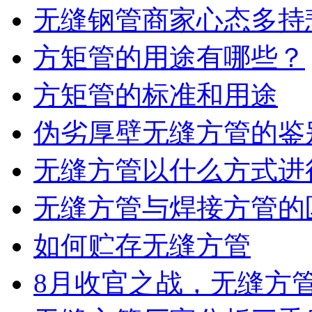
无缝钢管商家心态多持
方矩管的用途有哪些？
方矩管的标准和用途
伪劣厚壁无缝方管的鉴
无缝方管以什么方式进
无缝方管与焊接方管的
如何贮存无缝方管
8月收官之战，无缝方