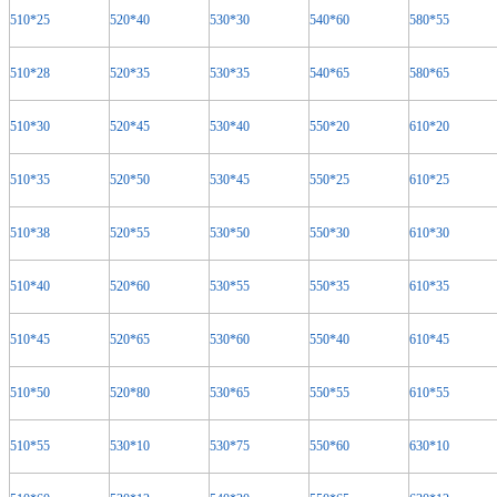
510*25
520*40
530*30
540*60
580*55
510*28
520*35
530*35
540*65
580*65
510*30
520*45
530*40
550*20
610*20
510*35
520*50
530*45
550*25
610*25
510*38
520*55
530*50
550*30
610*30
510*40
520*60
530*55
550*35
610*35
510*45
520*65
530*60
550*40
610*45
510*50
520*80
530*65
550*55
610*55
510*55
530*10
530*75
550*60
630*10