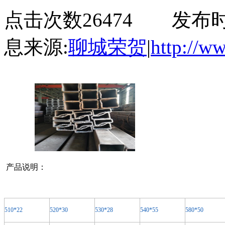
点击次数26474 发布时间:2
息来源:
聊城荣贺
|
http://w
产品说明：
510*22
520*30
530*28
540*55
580*50