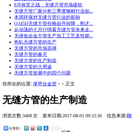
8月收官之战，无缝方管市场疲软
无缝方管厂家分析三季度钢材行业如...
本周环保对无缝方管行业的影响
Q345D无缝方管价格由升转降，刚才...
从动荡的七月行情看无缝方管未来走...
无缝低合金方管生产加工工艺及性能...
热轧无缝方管的生产
无缝方管的市场选择
无缝方管的春天
无缝方管的生产制造
无缝方管的大用途
无缝方管发展中的四个问题
你所在的位置:
厚壁合金管
>
> 正文
无缝方管的生产制造
浏览次数:3468 次 发布日期:2017-08-01 09:32:36 信息来源:
聊
分享到：