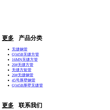
更多
产品分类
无缝钢管
Q345B无缝方管
16MN无缝方管
20#无缝方管
无缝方矩管
20#无缝钢管
45号厚壁钢管
Q345B厚壁无缝管
更多
联系我们