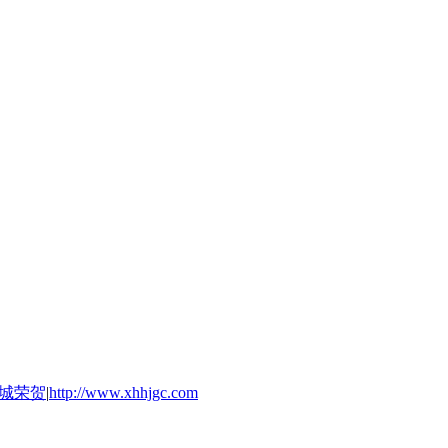
城荣贺
|
http://www.xhhjgc.com