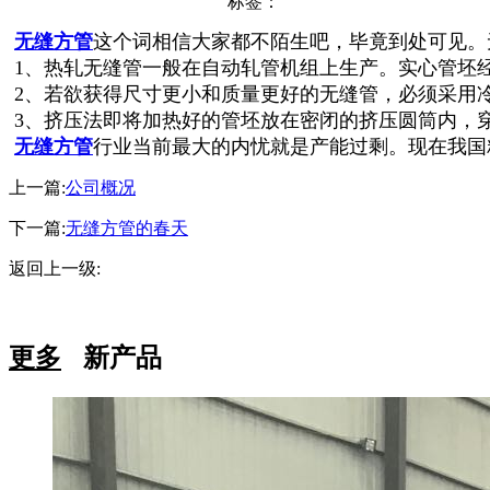
标签：
无缝方管
这个词相信大家都不陌生吧，毕竟到处可见。
 1、热轧无缝管一般在自动轧管机组上生产。实心管
 2、若欲获得尺寸更小和质量更好的无缝管，必须采用
 3、挤压法即将加热好的管坯放在密闭的挤压圆筒内
无缝方管
行业当前最大的内忧就是产能过剩。现在我国
上一篇:
公司概况
下一篇:
无缝方管的春天
返回上一级:
更多
新产品