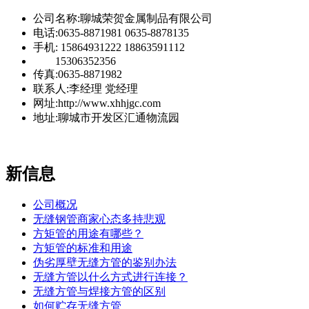
公司名称:聊城荣贺金属制品有限公司
电话:0635-8871981 0635-8878135
手机: 15864931222 18863591112
15306352356
传真:0635-8871982
联系人:李经理 党经理
网址:http://www.xhhjgc.com
地址:聊城市开发区汇通物流园
新信息
公司概况
无缝钢管商家心态多持悲观
方矩管的用途有哪些？
方矩管的标准和用途
伪劣厚壁无缝方管的鉴别办法
无缝方管以什么方式进行连接？
无缝方管与焊接方管的区别
如何贮存无缝方管