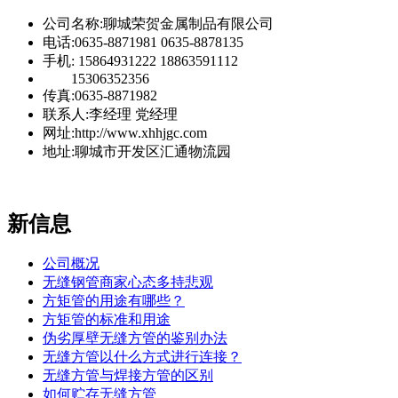
公司名称:聊城荣贺金属制品有限公司
电话:0635-8871981 0635-8878135
手机: 15864931222 18863591112
15306352356
传真:0635-8871982
联系人:李经理 党经理
网址:http://www.xhhjgc.com
地址:聊城市开发区汇通物流园
新信息
公司概况
无缝钢管商家心态多持悲观
方矩管的用途有哪些？
方矩管的标准和用途
伪劣厚壁无缝方管的鉴别办法
无缝方管以什么方式进行连接？
无缝方管与焊接方管的区别
如何贮存无缝方管