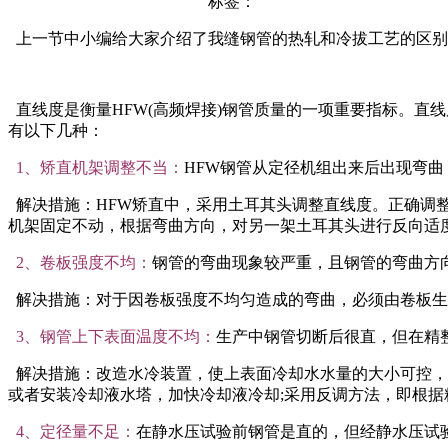
标签：
上一节中小编给大家介绍了我缝钢管的热轧和冷拔工艺的区别
直线度是衡量HFW(高频焊接)钢管质量的一项重要指标。直
有以下几种：
1、矫直机架调整不当：
HFW钢管从定径机组出来后出现弯
解决措施：HFW矫直中，采用土耳其头调整直线度。正确调
机架固定不动，根据弯曲方向，对另一架土耳其头进行反向适
2、卷板强度不均：
钢管的弯曲现象较严重，且钢管的弯曲方
解决措施：对于因卷板强度不均匀造成的弯曲，必须由卷板生产
3、钢管上下表面温度不均：
生产中钢管切断后很直，但在精
解决措施：改造水冷装置，使上表面冷却水水量的大小可控，
或者安装冷却液水塔，加快冷却液冷却;采用反调方法，即根
4、定径量不足：
在静水压试验前钢管是直的，但经静水压试