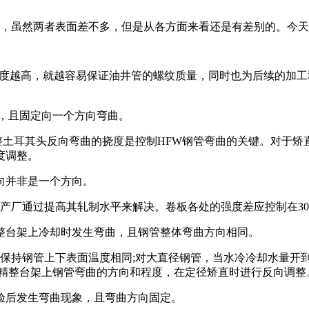
，虽然两者表面差不多，但是从各方面来看还是有差别的。今天
线度越高，就越容易保证油井管的螺纹质量，同时也为后续的加工
曲，且固定向一个方向弯曲。
整土耳其头反向弯曲的挠度是控制HFW钢管弯曲的关键。对于矫
度调整。
向并非是一个方向。
厂通过提高其轧制水平来解决。卷板各处的强度差应控制在30
整台架上冷却时发生弯曲，且钢管整体弯曲方向相同。
保持钢管上下表面温度相同;对大直径钢管，当水冷冷却水量开
据精整台架上钢管弯曲的方向和程度，在定径矫直时进行反向调整
验后发生弯曲现象，且弯曲方向固定。