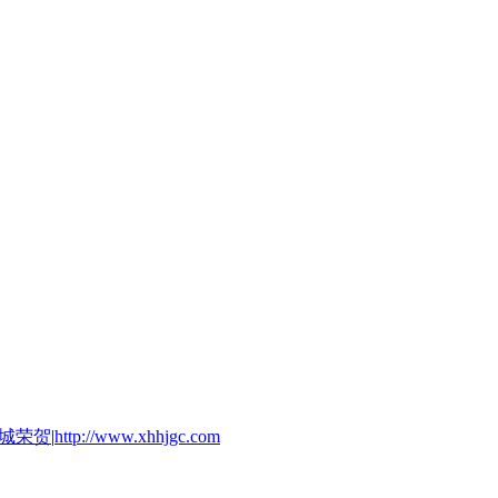
城荣贺
|
http://www.xhhjgc.com