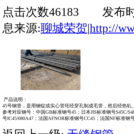
点击次数46183 发布时间:2
息来源:
聊城荣贺
|
http://w
产品说明：
45号钢管，是用钢锭或实心管坯经穿孔制成毛管，然后经热轧
参考对应钢号：中国GB标准钢
号45
；日本JIS标准钢号S
45
C/S
号IC
45
/080A47；法国AFNOR标准钢号CC
45
；法国NF标准钢号